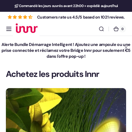
et
Commandé les jours ouvrés avant 22h00 = expédié aujourd'hui
passer
au
Customers rate us 4.5/5 based on 1021 reviews.
contenu
0
0 arti
Innr
Panie
Lighting
Alerte Bundle Démarrage Intelligent ! Ajoutez une ampoule ou une
prise connectée et réclamez votre Bridge Innr pour seulement €5
dans l'offre pop-up !
Achetez les produits Innr